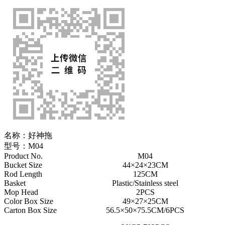
名称：
好神拖
型号：
M04
Product No.
M04
Bucket Size
44×24×23CM
Rod Length
125CM
Basket
Plastic/Stainless steel
Mop Head
2PCS
Color Box Size
49×27×25CM
Carton Box Size
56.5×50×75.5CM/6PCS